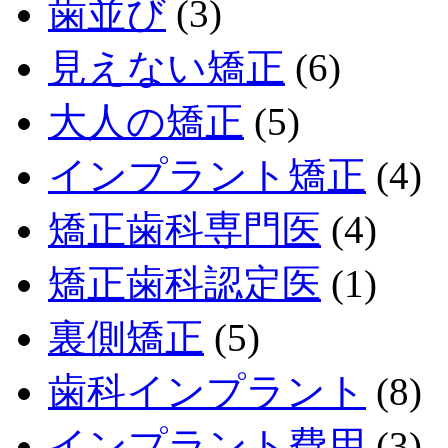
歯並び
(3)
見えない矯正
(6)
大人の矯正
(5)
インプラント矯正
(4)
矯正歯科専門医
(4)
矯正歯科認定医
(1)
裏側矯正
(5)
歯科インプラント
(8)
インプラント費用
(3)