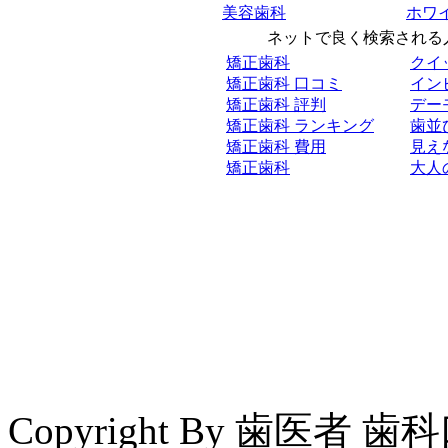
美容歯科
ホワ
ネットで良く検索される人
矯正歯科
クイ
矯正歯科 口コミ
イン
矯正歯科 評判
デー
矯正歯科 ランキング
歯並
矯正歯科 費用
見え
矯正歯科
大人
Copyright By 歯