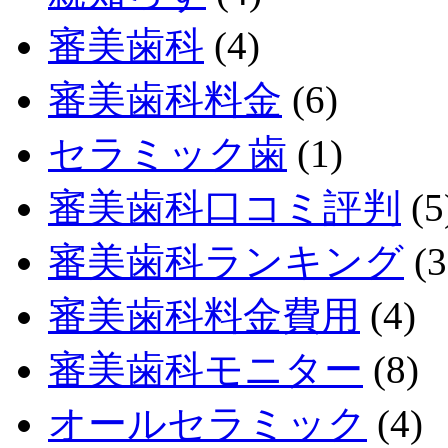
審美歯科
(4)
審美歯科料金
(6)
セラミック歯
(1)
審美歯科口コミ評判
(5
審美歯科ランキング
(3
審美歯科料金費用
(4)
審美歯科モニター
(8)
オールセラミック
(4)