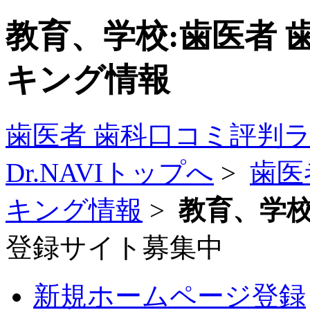
教育、学校:歯医者 
キング情報
歯医者 歯科口コミ評判
Dr.NAVIトップへ
>
歯医
キング情報
>
教育、学
登録サイト募集中
新規ホームページ登録