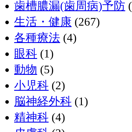
歯槽膿漏(歯周病)予防
(
生活・健康
(267)
各種療法
(4)
眼科
(1)
動物
(5)
小児科
(2)
脳神経外科
(1)
精神科
(4)