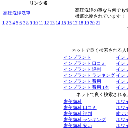
リンク名
高圧洗浄の事なら何でも
高圧洗浄洗車
徹底比較されています！
1
2
3
4
5
6
7
8
9
10
11
12
13
14
15
16
17
18
19
20
21
ネットで良く検索される人気
インプラント
イン
インプラント 口コミ
イン
インプラント 評判
イン
インプラント ランキング
イン
インプラント 費用
イン
インプラント 費用 1本
イン
ネットで良く検索される人
審美歯科
ホワ
審美歯科 口コミ
ホワ
審美歯科 評判
歯 
審美歯科 ランキング
ホワ
審美歯科 安い
ホワ