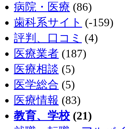
病院・医療
(86)
歯科系サイト
(-159)
評判、口コミ
(4)
医療業者
(187)
医療相談
(5)
医学総合
(5)
医療情報
(83)
教育、学校
(21)